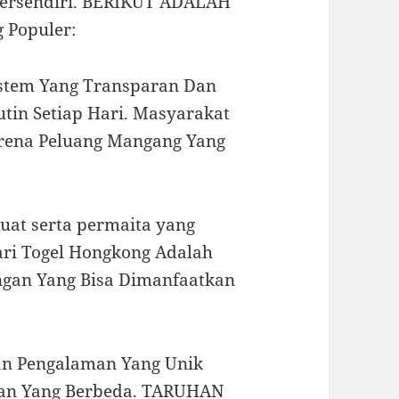
 Tersendiri. BERIKUT ADALAH
 Populer:
Sistem Yang Transparan Dan
tin Setiap Hari. Masyarakat
arena Peluang Mangang Yang
kuat serta permaita yang
ari Togel Hongkong Adalah
ngan Yang Bisa Dimanfaatkan
kan Pengalaman Yang Unik
ian Yang Berbeda. TARUHAN