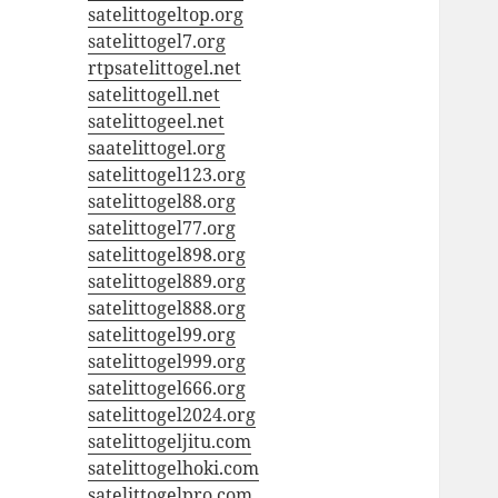
satelittogeltop.org
satelittogel7.org
rtpsatelittogel.net
satelittogell.net
satelittogeel.net
saatelittogel.org
satelittogel123.org
satelittogel88.org
satelittogel77.org
satelittogel898.org
satelittogel889.org
satelittogel888.org
satelittogel99.org
satelittogel999.org
satelittogel666.org
satelittogel2024.org
satelittogeljitu.com
satelittogelhoki.com
satelittogelpro.com