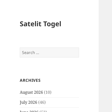
Satelit Togel
Search
for:
ARCHIVES
August 2026
(10)
July 2026
(46)