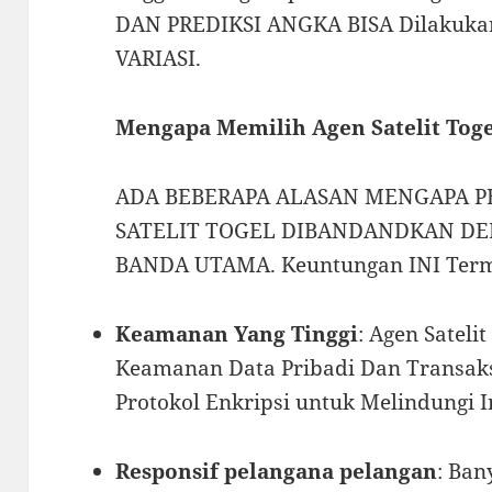
DAN PREDIKSI ANGKA BISA Dilakuk
VARIASI.
Mengapa Memilih Agen Satelit Toge
ADA BEBERAPA ALASAN MENGAPA 
SATELIT TOGEL DIBANDANDKAN D
BANDA UTAMA. Keuntungan INI Ter
Keamanan Yang Tinggi
: Agen Sateli
Keamanan Data Pribadi Dan Transak
Protokol Enkripsi untuk Melindungi I
Responsif pelangana pelangan
: Ban