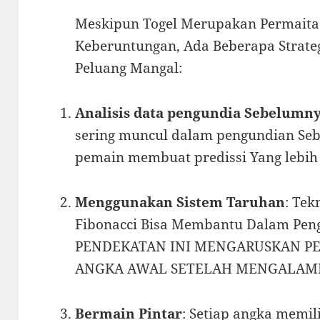
Meskipun Togel Merupakan Permaita
Keberuntungan, Ada Beberapa Strate
Peluang Mangal:
Analisis data pengundia Sebelumn
sering muncul dalam pengundian S
pemain membuat predissi Yang lebih 
Menggunakan Sistem Taruhan
: Tek
Fibonacci Bisa Membantu Dalam Peng
PENDEKATAN INI MENGARUSKAN P
ANGKA AWAL SETELAH MENGALAMI
Bermain Pintar
: Setiap angka memil