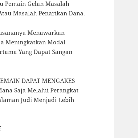
u Pemain Gelan Masalah
 Atau Masalah Penarikan Dana.
Biasananya Menawarkan
isa Meningkatkan Modal
ertama Yang Dapat Sangan
 PEMAIN DAPAT MENGAKES
Mana Saja Melalui Perangkat
laman Judi Menjadi Lebih
f