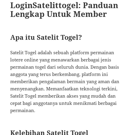
LoginSatelittogel: Panduan
Lengkap Untuk Member
Apa itu Satelit Togel?
Satelit Togel adalah sebuah platform permainan
lotere online yang menawarkan berbagai jenis
permainan togel dari seluruh dunia. Dengan basis
anggota yang terus berkembang, platform ini
memberikan pengalaman bermain yang aman dan
menyenangkan. Memanfaatkan teknologi terkini,
Satelit Togel memberikan akses yang mudah dan
cepat bagi anggotanya untuk menikmati berbagai
permainan.
Kelebihan Satelit Togel