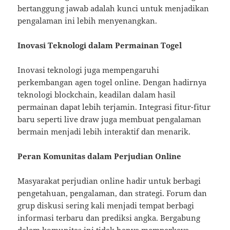
bertanggung jawab adalah kunci untuk menjadikan
pengalaman ini lebih menyenangkan.
Inovasi Teknologi dalam Permainan Togel
Inovasi teknologi juga mempengaruhi
perkembangan agen togel online. Dengan hadirnya
teknologi blockchain, keadilan dalam hasil
permainan dapat lebih terjamin. Integrasi fitur-fitur
baru seperti live draw juga membuat pengalaman
bermain menjadi lebih interaktif dan menarik.
Peran Komunitas dalam Perjudian Online
Masyarakat perjudian online hadir untuk berbagi
pengetahuan, pengalaman, dan strategi. Forum dan
grup diskusi sering kali menjadi tempat berbagi
informasi terbaru dan prediksi angka. Bergabung