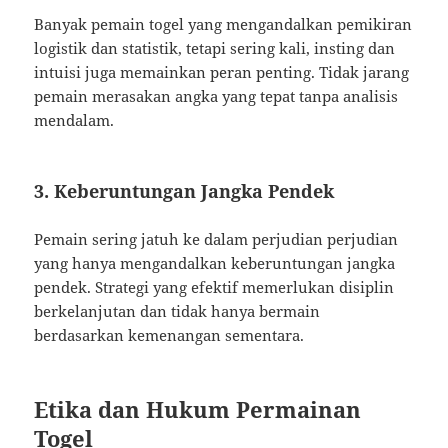
Banyak pemain togel yang mengandalkan pemikiran
logistik dan statistik, tetapi sering kali, insting dan
intuisi juga memainkan peran penting. Tidak jarang
pemain merasakan angka yang tepat tanpa analisis
mendalam.
3. Keberuntungan Jangka Pendek
Pemain sering jatuh ke dalam perjudian perjudian
yang hanya mengandalkan keberuntungan jangka
pendek. Strategi yang efektif memerlukan disiplin
berkelanjutan dan tidak hanya bermain
berdasarkan kemenangan sementara.
Etika dan Hukum Permainan
Togel