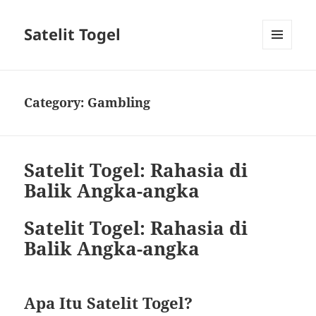
Satelit Togel
MENU
AND
WIDGETS
Category:
Gambling
Satelit Togel: Rahasia di
Balik Angka-angka
Satelit Togel: Rahasia di
Balik Angka-angka
Apa Itu Satelit Togel?