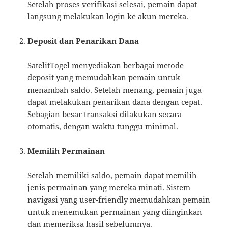
Setelah proses verifikasi selesai, pemain dapat
langsung melakukan login ke akun mereka.
Deposit dan Penarikan Dana
SatelitTogel menyediakan berbagai metode
deposit yang memudahkan pemain untuk
menambah saldo. Setelah menang, pemain juga
dapat melakukan penarikan dana dengan cepat.
Sebagian besar transaksi dilakukan secara
otomatis, dengan waktu tunggu minimal.
Memilih Permainan
Setelah memiliki saldo, pemain dapat memilih
jenis permainan yang mereka minati. Sistem
navigasi yang user-friendly memudahkan pemain
untuk menemukan permainan yang diinginkan
dan memeriksa hasil sebelumnya.