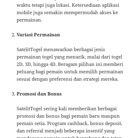
waktu tetapi juga lokasi. Ketersediaan aplikasi
mobile juga semakin mempermudah akses ke
permainan.
Variasi Permainan
SatelitTogel menawarkan berbagai jenis
permainan togel yang menarik, mulai dari togel
2D, 3D, hingga 4D. Beragam pilihan ini memberi
peluang bagi pemain untuk memilih permainan
sesuai dengan preferensi dan strategi mereka.
Promosi dan Bonus
SatelitTogel sering kali memberikan berbagai
promosi dan bonus bagi pemain baru maupun
pemain setia. Program cashback, bonus deposit,
dan referral menjadi beberapa insentif yang