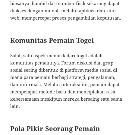
biasanya diambil dari sumber fisik sekarang dapat
diakses dengan mudah melalui aplikasi dan situs
web, mempercepat proses pengambilan keputusan.
Komunitas Pemain Togel
Salah satu aspek menarik dari togel adalah
komunitas pemainnya. Forum diskusi dan grup
sosial sering dibentuk di platform media sosial di
mana para pemain berbagi strategi, pengalaman,
dan informasi. Melalui interaksi ini, pemain dapat
mempelajari metode baru dan menciptakan rasa
kebersamaan meskipun mereka bersaing satu sama
lain.
Pola Pikir Seorang Pemain