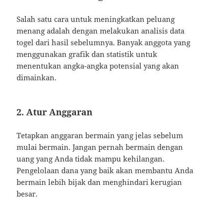
Salah satu cara untuk meningkatkan peluang
menang adalah dengan melakukan analisis data
togel dari hasil sebelumnya. Banyak anggota yang
menggunakan grafik dan statistik untuk
menentukan angka-angka potensial yang akan
dimainkan.
2. Atur Anggaran
Tetapkan anggaran bermain yang jelas sebelum
mulai bermain. Jangan pernah bermain dengan
uang yang Anda tidak mampu kehilangan.
Pengelolaan dana yang baik akan membantu Anda
bermain lebih bijak dan menghindari kerugian
besar.