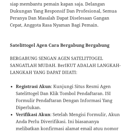
siap membantu pemain kapan saja. Delangan
Dukungan Yang Responsif Dan Profesional, Semua
Peranya Dan Masalah Dapat Diselesaan Gangan
Cepat, Anggota Rasa Nyaman Bagi Pemain.
Satelittogel Agen Cara Bergabung Bergabung
BERGABUNG SENGAN AGEN SATELITTOGEL
SANGATLAH MUDAH. BerIKUT ADALAH LANGKAH-
LANGKAH YANG DAPAT DIIATI:
Registrasi Akun
: Kunjungi Situs Resmi Agen
Satelittogel Dan Klik Tombol Pendaftaran. ISI
Formulir Pendaftaran Dengan Informasi Yang
Diperlukan.
Verifikasi Akun
: Setelah Mengisi Formulir, Akun
Anda Perlu Diverifikasi. Ini biasananya
melibatkan konfirmasi alamat email atuu nomor