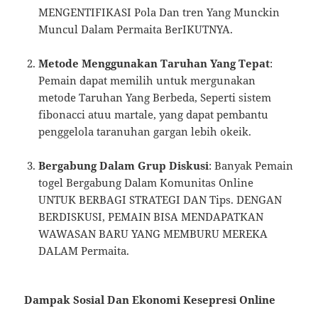
MENGENTIFIKASI Pola Dan tren Yang Munckin
Muncul Dalam Permaita BerIKUTNYA.
Metode Menggunakan Taruhan Yang Tepat
:
Pemain dapat memilih untuk mergunakan
metode Taruhan Yang Berbeda, Seperti sistem
fibonacci atuu martale, yang dapat pembantu
penggelola taranuhan gargan lebih okeik.
Bergabung Dalam Grup Diskusi
: Banyak Pemain
togel Bergabung Dalam Komunitas Online
UNTUK BERBAGI STRATEGI DAN Tips. DENGAN
BERDISKUSI, PEMAIN BISA MENDAPATKAN
WAWASAN BARU YANG MEMBURU MEREKA
DALAM Permaita.
Dampak Sosial Dan Ekonomi Kesepresi Online