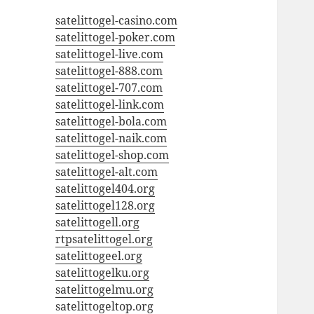
satelittogel-casino.com
satelittogel-poker.com
satelittogel-live.com
satelittogel-888.com
satelittogel-707.com
satelittogel-link.com
satelittogel-bola.com
satelittogel-naik.com
satelittogel-shop.com
satelittogel-alt.com
satelittogel404.org
satelittogel128.org
satelittogell.org
rtpsatelittogel.org
satelittogeel.org
satelittogelku.org
satelittogelmu.org
satelittogeltop.org