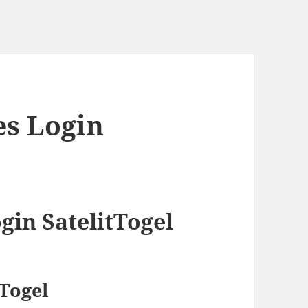
es Login
in SatelitTogel
tTogel