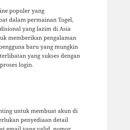
line populer yang
bat dalam permainan Togel,
isional yang lazim di Asia
untuk memberikan pengalaman
 pengguna baru yang mungkin
terlibatan yang sukses dengan
roses login.
enting untuk membuat akun di
merlukan penyediaan detail
at email yang valid, nomor