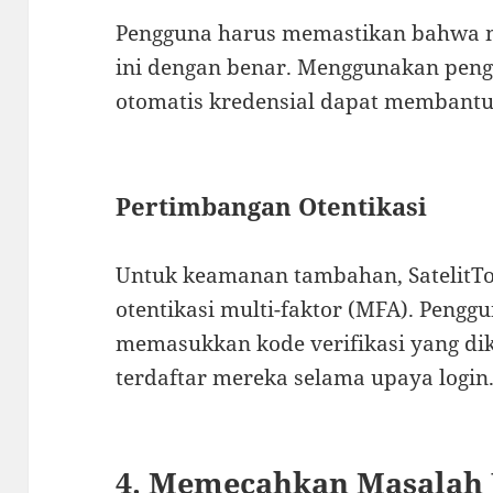
Pengguna harus memastikan bahwa 
ini dengan benar. Menggunakan penge
otomatis kredensial dapat membantu
Pertimbangan Otentikasi
Untuk keamanan tambahan, SatelitT
otentikasi multi-faktor (MFA). Pengg
memasukkan kode verifikasi yang dik
terdaftar mereka selama upaya login
4. Memecahkan Masalah