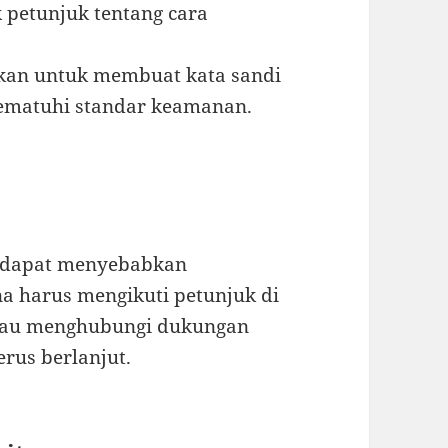
 petunjuk tentang cara
akan untuk membuat kata sandi
mematuhi standar keamanan.
li dapat menyebabkan
a harus mengikuti petunjuk di
atau menghubungi dukungan
rus berlanjut.