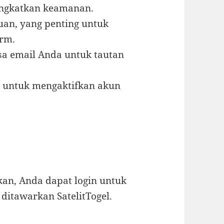
ingkatkan keamanan.
uan, yang penting untuk
orm.
sa email Anda untuk tautan
a untuk mengaktifkan akun
kan, Anda dapat login untuk
ditawarkan SatelitTogel.