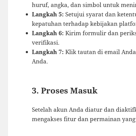
huruf, angka, dan simbol untuk men
Langkah 5:
Setujui syarat dan ketent
kepatuhan terhadap kebijakan platf
Langkah 6:
Kirim formulir dan perik
verifikasi.
Langkah 7:
Klik tautan di email And
Anda.
3. Proses Masuk
Setelah akun Anda diatur dan diaktif
mengakses fitur dan permainan yang 