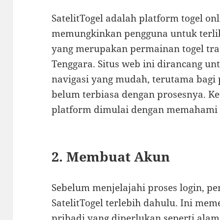
SatelitTogel adalah platform togel on
memungkinkan pengguna untuk terli
yang merupakan permainan togel trad
Tenggara. Situs web ini dirancang 
navigasi yang mudah, terutama bagi
belum terbiasa dengan prosesnya. Ke
platform dimulai dengan memahami p
2. Membuat Akun
Sebelum menjelajahi proses login, p
SatelitTogel terlebih dahulu. Ini me
pribadi yang diperlukan seperti alam