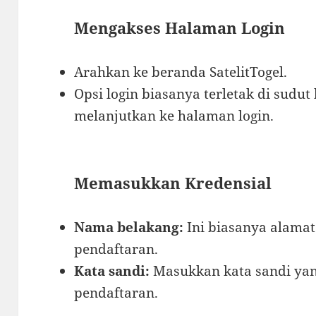
Mengakses Halaman Login
Arahkan ke beranda SatelitTogel.
Opsi login biasanya terletak di sudut
melanjutkan ke halaman login.
Memasukkan Kredensial
Nama belakang:
Ini biasanya alamat
pendaftaran.
Kata sandi:
Masukkan kata sandi yan
pendaftaran.