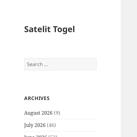
Satelit Togel
Search
for:
ARCHIVES
August 2026
(9)
July 2026
(46)